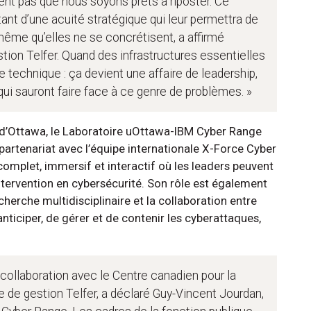
nt pas que nous soyons prêts à riposter. Ce
ant d’une acuité stratégique qui leur permettra de
même qu’elles ne se concrétisent, a affirmé
tion Telfer. Quand des infrastructures essentielles
 technique : ça devient une affaire de leadership,
ui sauront faire face à ce genre de problèmes. »
té d’Ottawa, le Laboratoire uOttawa-IBM Cyber Range
artenariat avec l’équipe internationale X-Force Cyber
complet, immersif et interactif où les leaders peuvent
intervention en cybersécurité. Son rôle est également
echerche multidisciplinaire et la collaboration entre
anticiper, de gérer et de contenir les cyberattaques,
collaboration avec le Centre canadien pour la
e de gestion Telfer, a déclaré Guy-Vincent Jourdan,