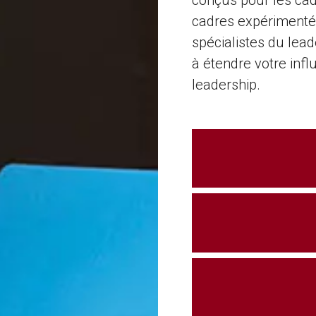
cadres expérimentés
spécialistes du lead
à étendre votre inf
leadership.