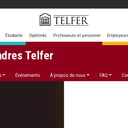
Étudiants
Diplômés
Professeurs et personnel
Employeur
dres Telfer
s
Événements
À propos de nous
FAQ
Co