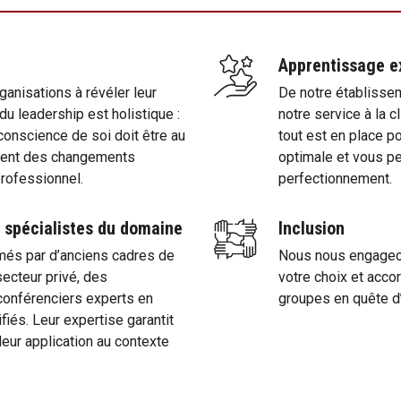
Apprentissage ex
ganisations à révéler leur
De notre établisse
du leadership est holistique :
notre service à la c
conscience de soi doit être au
tout est en place p
rent des changements
optimale et vous pe
professionnel.
perfectionnement.
 spécialistes du domaine
Inclusion
és par d’anciens cadres de
Nous nous engageon
secteur privé, des
votre choix et accor
conférenciers experts en
groupes en quête d
fiés. Leur expertise garantit
eur application au contexte