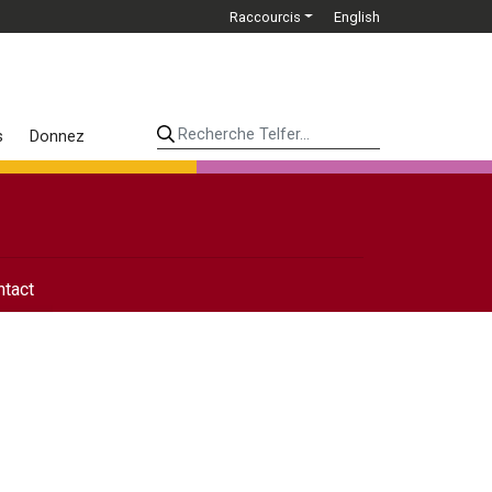
Raccourcis
English
Recherche Telfer...
s
Donnez
ntact