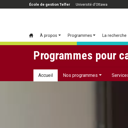
Passer au contenu principal
École de gestion Telfer
Université d'Ottawa
À propos
Programmes
La recherche
Programmes pour ca
Accueil
Nos programmes
Service