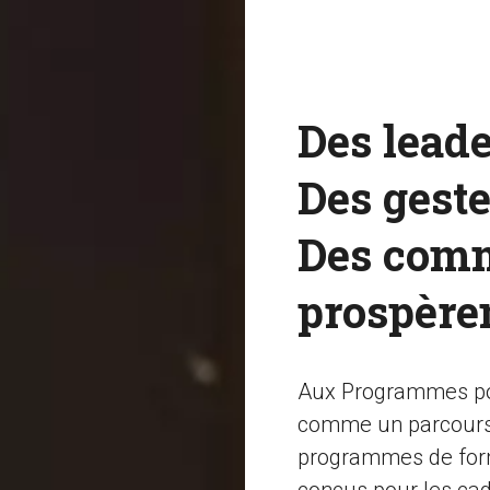
Des leade
Des geste
Des com
prospère
Aux Programmes pou
comme un parcours 
programmes de form
conçus pour les cadr