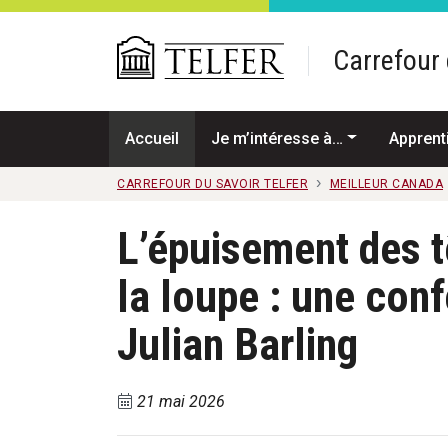
Passer au contenu principal
Carrefour 
Accueil
Je m’intéresse à…
Apprent
CARREFOUR DU SAVOIR TELFER
MEILLEUR CANADA
L’épuisement des t
la loupe : une con
Julian Barling
21 mai 2026