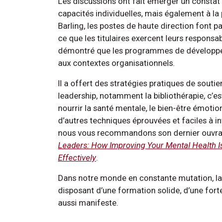
Les discussions ont fait émerger un constat p
capacités individuelles, mais également à la 
Barling, les postes de haute direction font p
ce que les titulaires exercent leurs responsab
démontré que les programmes de développeme
aux contextes organisationnels.
Il a offert des stratégies pratiques de sout
leadership, notamment la bibliothérapie, c’est
nourrir la santé mentale, le bien-être émotio
d’autres techniques éprouvées et faciles à int
nous vous recommandons son dernier ouvr
Leaders: How Improving Your Mental Health I
Effectively
.
Dans notre monde en constante mutation, la
disposant d’une formation solide, d’une fort
aussi manifeste.