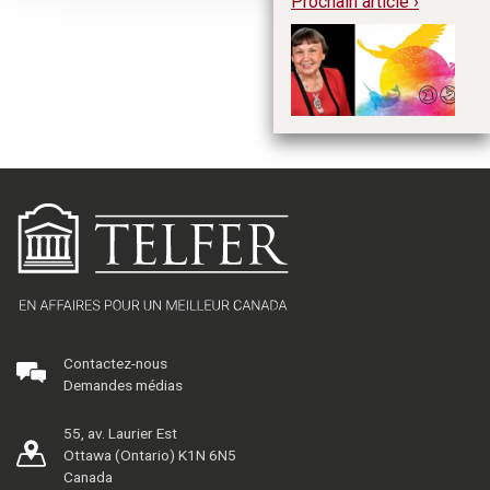
Prochain article ›
Re
ch
L
Contactez-nous
Demandes médias
55, av. Laurier Est
Ottawa (Ontario) K1N 6N5
Canada