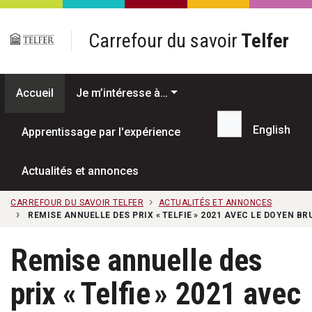
Passer au contenu principal
Carrefour du savoir
Telfer
Accueil
Je m’intéresse à…
English
Apprentissage par l'expérience
Recherche...
Actualités et annonces
CARREFOUR DU SAVOIR TELFER
ACTUALITÉS ET ANNONCES
REMISE ANNUELLE DES PRIX « TELFIE » 2021 AVEC LE DOYEN BR
Remise annuelle des
prix « Telfie » 2021 avec