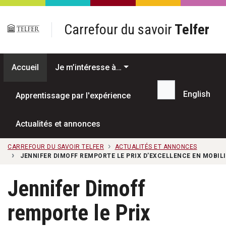
Passer au contenu principal
Carrefour du savoir
Telfer
Accueil
Je m’intéresse à…
English
Apprentissage par l'expérience
Recherche...
Actualités et annonces
CARREFOUR DU SAVOIR TELFER
ACTUALITÉS ET ANNONCES
JENNIFER DIMOFF REMPORTE LE PRIX D’EXCELLENCE EN MOBIL
Jennifer Dimoff
remporte le Prix