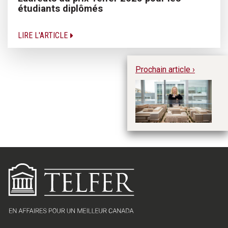
étudiants diplômés
LIRE L'ARTICLE
Prochain article ›
Dé
so
su
le