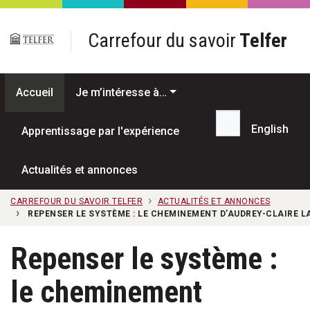
Passer au contenu principal
Carrefour du savoir
Telfer
Accueil
Je m’intéresse à…
English
Apprentissage par l'expérience
Recherche...
Actualités et annonces
CARREFOUR DU SAVOIR TELFER
ACTUALITÉS ET ANNONCES
REPENSER LE SYSTÈME : LE CHEMINEMENT D’AUDREY-CLAIRE 
Repenser le système :
le cheminement