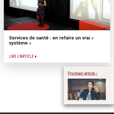
Services de santé : en refaire un vrai «
système »
LIRE L'ARTICLE
Prochain article ›
Po
tr