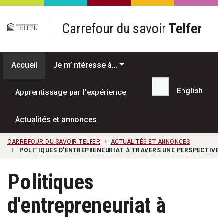
Passer au contenu principal
Carrefour du savoir
Telfer
Accueil
Je m’intéresse à…
English
Apprentissage par l'expérience
Recherche...
Actualités et annonces
CARREFOUR DU SAVOIR TELFER
ACTUALITÉS ET ANNONCES
POLITIQUES D'ENTREPRENEURIAT À TRAVERS UNE PERSPECTIVE
Politiques
d'entrepreneuriat à