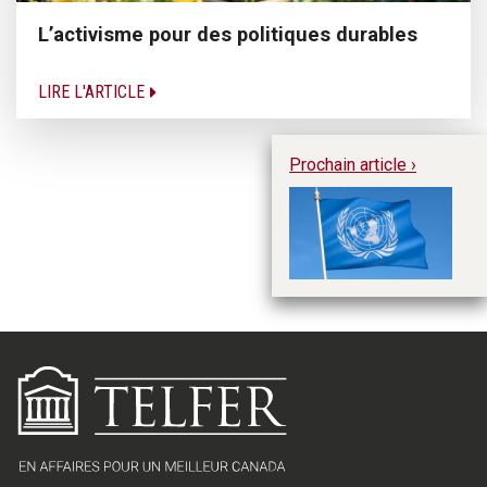
L’activisme pour des politiques durables
LIRE L'ARTICLE
Prochain article ›
Te
si
R
Ed