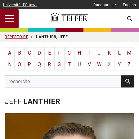
Passer au contenu principal
Université d'Ottawa
Raccourcis
English
SEARC
RÉPERTOIRE
LANTHIER, JEFF
A
B
C
D
E
F
G
H
I
J
K
L
M
N
O
P
Q
R
S
T
U
V
W
X
Y
Z
JEFF
LANTHIER