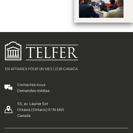
po
po
Contactez-nous
Demandes médias
55, av. Laurier Est
Ottawa (Ontario) K1N 6N5
Canada