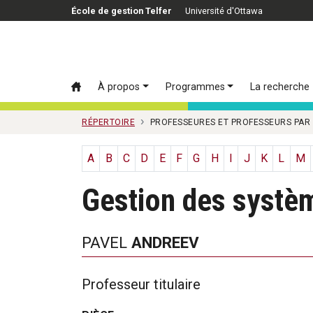
Passer au contenu principal
École de gestion Telfer
Université d'Ottawa
À propos
Programmes
La recherche
RÉPERTOIRE
PROFESSEURES ET PROFESSEURS PAR
A
B
C
D
E
F
G
H
I
J
K
L
M
Gestion des systè
PAVEL
ANDREEV
Professeur titulaire