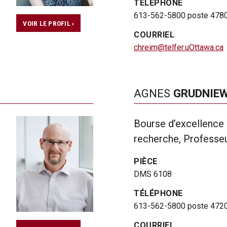
TÉLÉPHONE
613-562-5800 poste 478
VOIR LE PROFIL ›
COURRIEL
chreim@telfer.uOttawa.ca
AGNES
GRUDNIE
Bourse d’excellence 
recherche, Professe
PIÈCE
DMS 6108
TÉLÉPHONE
613-562-5800 poste 472
COURRIEL