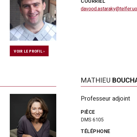
COURRIEL
davood.astaraky@telfer.uo
VOIR LE PROFIL ›
MATHIEU
BOUCH
Professeur adjoint
PIÈCE
DMS 6105
TÉLÉPHONE