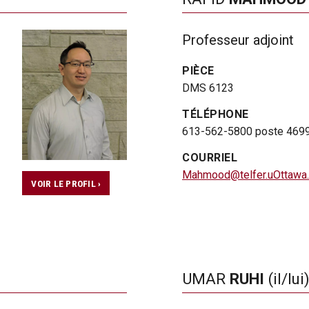
Professeur adjoint
PIÈCE
DMS 6123
TÉLÉPHONE
613-562-5800 poste 469
COURRIEL
Mahmood@telfer.uOttawa.
VOIR LE PROFIL ›
UMAR
RUHI
(il/lui