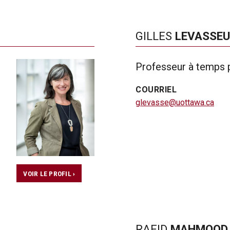
GILLES
LEVASSE
Professeur à temps p
COURRIEL
glevasse@uottawa.ca
VOIR LE PROFIL ›
RAFID
MAHMOOD