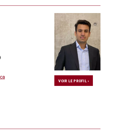
9
ca
VOIR LE PROFIL ›
)