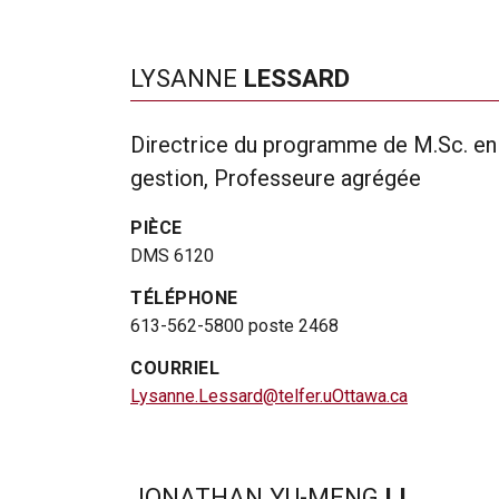
LYSANNE
LESSARD
Directrice du programme de M.Sc. en
gestion, Professeure agrégée
PIÈCE
DMS 6120
TÉLÉPHONE
613-562-5800 poste 2468
COURRIEL
Lysanne.Lessard@telfer.uOttawa.ca
JONATHAN YU-MENG
LI