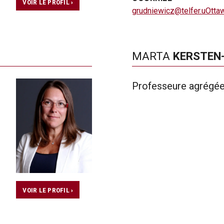
VOIR LE PROFIL ›
grudniewicz@telfer.uOtta
MARTA
KERSTEN
Professeure agrégé
VOIR LE PROFIL ›