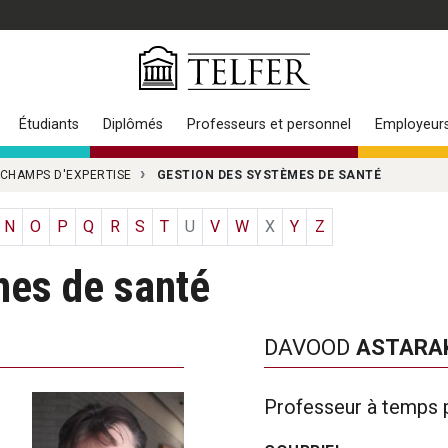
Étudiants
Diplômés
Professeurs et personnel
Employeur
 CHAMPS D'EXPERTISE
GESTION DES SYSTÈMES DE SANTÉ
N
O
P
Q
R
S
T
U
V
W
X
Y
Z
mes de santé
DAVOOD
ASTARA
Professeur à temps p