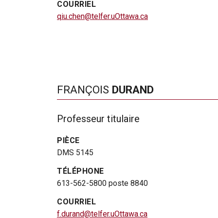
COURRIEL
qiu.chen@telfer.uOttawa.ca
FRANÇOIS
DURAND
Professeur titulaire
PIÈCE
DMS 5145
TÉLÉPHONE
613-562-5800 poste 8840
COURRIEL
f.durand@telfer.uOttawa.ca