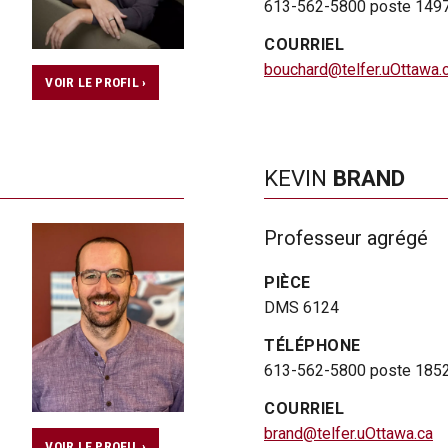
613-562-5800 poste 149
COURRIEL
bouchard@telfer.uOttawa.
VOIR LE PROFIL ›
KEVIN
BRAND
e
Professeur agrégé
PIÈCE
DMS 6124
TÉLÉPHONE
613-562-5800 poste 185
COURRIEL
brand@telfer.uOttawa.ca
VOIR LE PROFIL ›