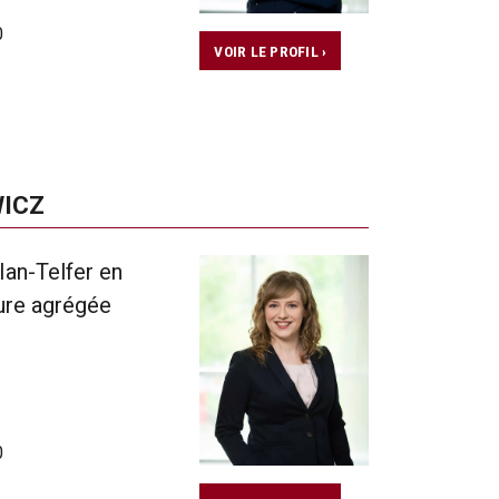
0
VOIR LE PROFIL ›
WICZ
Ian-Telfer en
ure agrégée
0