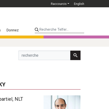
Raccourcis
English
Recherche Telfer...
s
Donnez
KY
artiel, NLT