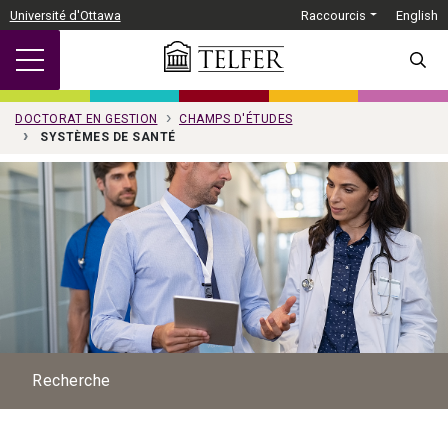
Passer au contenu principal
Université d'Ottawa
Raccourcis
English
SEARC
DOCTORAT EN GESTION
CHAMPS D'ÉTUDES
SYSTÈMES DE SANTÉ
Recherche