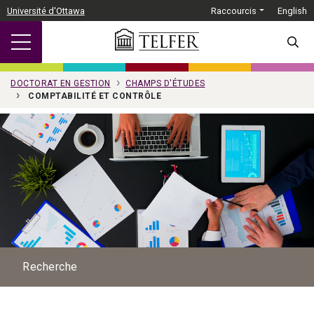
Passer au contenu principal
Université d'Ottawa
Raccourcis
English
SEARC
DOCTORAT EN GESTION
CHAMPS D'ÉTUDES
COMPTABILITÉ ET CONTRÔLE
Recherche