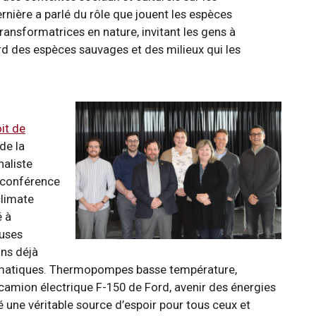
ère a parlé du rôle que jouent les espèces
ransformatrices en nature, invitant les gens à
ard des espèces sauvages et des milieux qui les
it de
de la
naliste
e conférence
climate
é à
euses
ons déjà
limatiques. Thermopompes basse température,
camion électrique F-150 de Ford, avenir des énergies
 une véritable source d’espoir pour tous ceux et