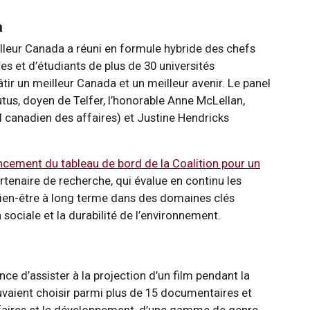
a
leur Canada a réuni en formule hybride des chefs
tes et d’étudiants de plus de 30 universités
r un meilleur Canada et un meilleur avenir. Le panel
tus, doyen de Telfer, l’honorable Anne McLellan,
il canadien des affaires) et Justine Hendricks
ncement du tableau de bord de la Coalition pour un
artenaire de recherche, qui évalue en continu les
bien-être à long terme dans des domaines clés
sociale et la durabilité de l’environnement.
nce d’assister à la projection d’un film pendant la
ouvaient choisir parmi plus de 15 documentaires et
affaires et le développement, d’une gamme de genre