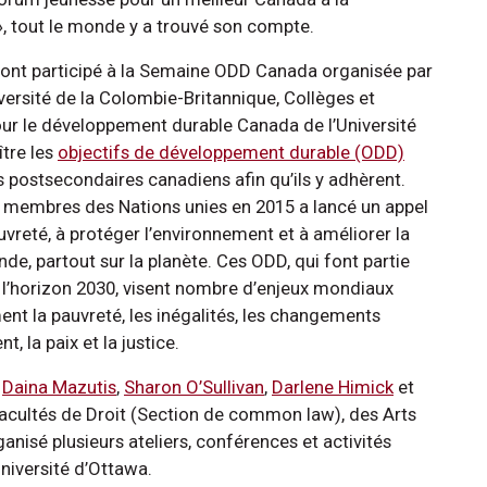
, tout le monde y a trouvé son compte.
a ont participé à la Semaine ODD Canada organisée par
ersité de la Colombie-Britannique, Collèges et
our le développement durable Canada de l’Université
ître les
objectifs de développement durable (ODD)
postsecondaires canadiens afin qu’ils y adhèrent.
ys membres des Nations unies en 2015 a lancé un appel
pauvreté, à protéger l’environnement et à améliorer la
nde, partout sur la planète. Ces ODD, qui font partie
’horizon 2030, visent nombre d’enjeux mondiaux
 la pauvreté, les inégalités, les changements
, la paix et la justice.
r
Daina Mazutis
,
Sharon O’Sullivan
,
Darlene Himick
et
 facultés de Droit (Section de common law), des Arts
ganisé plusieurs ateliers, conférences et activités
Université d’Ottawa.