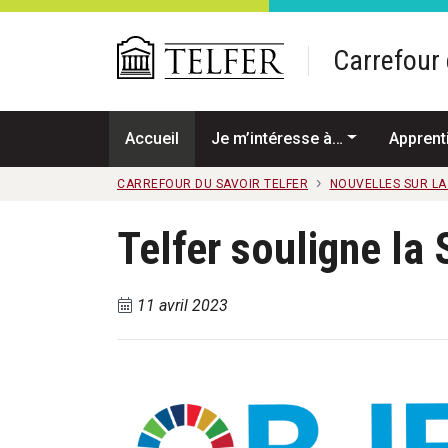
Passer au contenu principal
Carrefour 
Accueil
Je m’intéresse à…
Apprent
CARREFOUR DU SAVOIR TELFER
NOUVELLES SUR L
Telfer souligne l
11 avril 2023