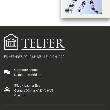
l’
me
gé
Contactez-nous
Demandes médias
55, av. Laurier Est
Ottawa (Ontario) K1N 6N5
Canada