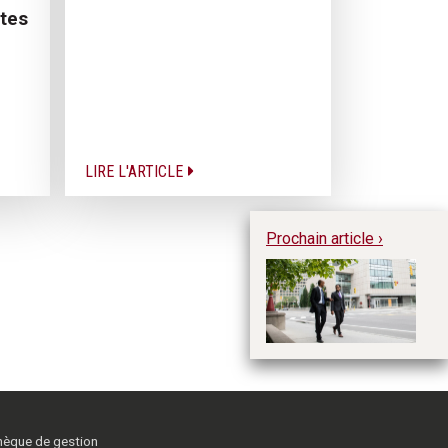
otes
LIRE L'ARTICLE
Prochain article ›
Le
Te
di
thèque de gestion