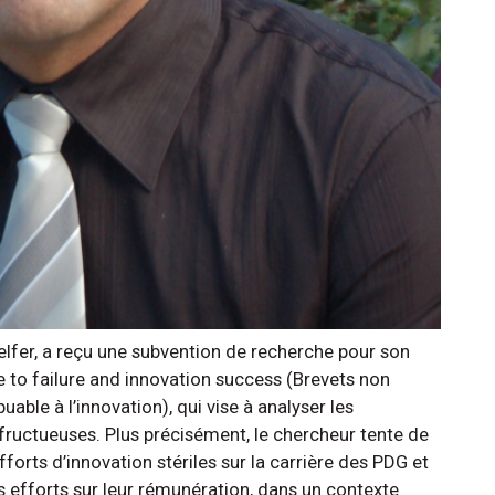
Telfer, a reçu une subvention de recherche pour son
e to failure and innovation success (Brevets non
uable à l’innovation), qui vise à analyser les
fructueuses. Plus précisément, le chercheur tente de
orts d’innovation stériles sur la carrière des PDG et
efforts sur leur rémunération, dans un contexte