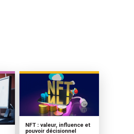
NFT : valeur, influence et
pouvoir décisionnel