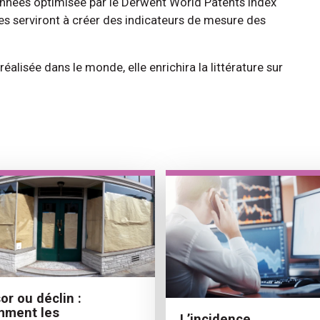
données optimisée par le Derwent World Patents Index
es serviront à créer des indicateurs de mesure des
éalisée dans le monde, elle enrichira la littérature sur
or ou déclin :
mment les
L’incidence