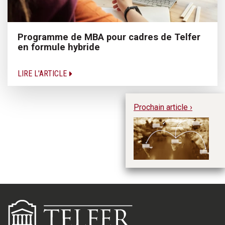
Programme de MBA pour cadres de Telfer
en formule hybride
LIRE L'ARTICLE
Prochain article ›
De
se
d’
ré