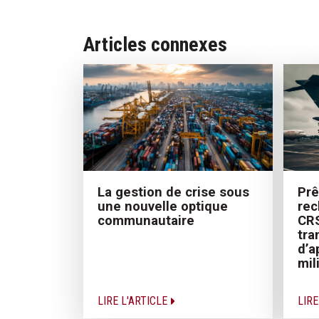
Articles connexes
La gestion de crise sous
Prê
une nouvelle optique
rec
communautaire
CRS
tra
d’a
mil
LIRE L'ARTICLE
LIRE