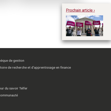
Prochain article ›
L’
pr
ge
pe
thèque de gestion
toire de recherche et d’apprentissage en finance
ur du savoir Telfer
 communauté