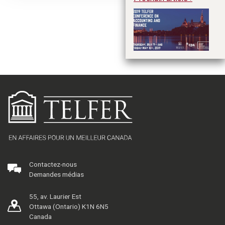
La
co
re
fr
Contactez-nous
Demandes médias
55, av. Laurier Est
Ottawa (Ontario) K1N 6N5
Canada