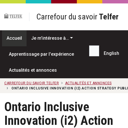
Passer au contenu principal
Carrefour du savoir
Telfer
Accueil
Je m’intéresse à…
English
Apprentissage par l'expérience
Recherche...
Actualités et annonces
CARREFOUR DU SAVOIR TELFER
ACTUALITÉS ET ANNONCES
ONTARIO INCLUSIVE INNOVATION (I2) ACTION STRATEGY PUBL
Ontario Inclusive
Innovation (i2) Action