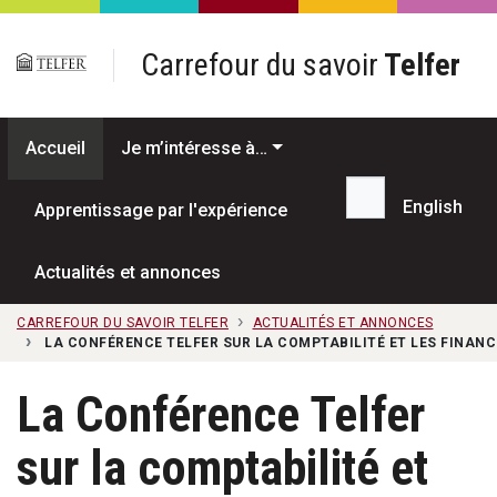
Passer au contenu principal
Carrefour du savoir
Telfer
Accueil
Je m’intéresse à…
English
Apprentissage par l'expérience
Recherche...
Actualités et annonces
CARREFOUR DU SAVOIR TELFER
ACTUALITÉS ET ANNONCES
LA CONFÉRENCE TELFER SUR LA COMPTABILITÉ ET LES FINAN
La Conférence Telfer
sur la comptabilité et