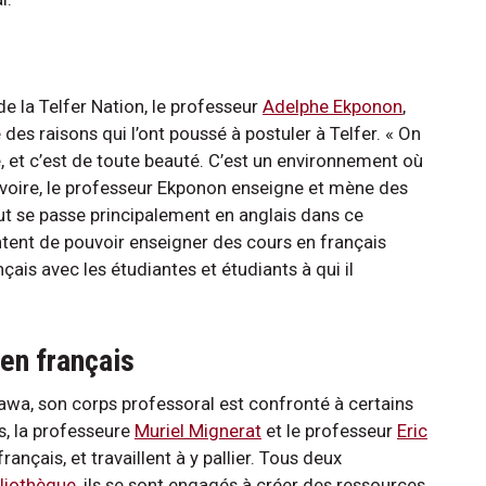
la Telfer Nation, le professeur
Adelphe Ekponon
,
des raisons qui l’ont poussé à postuler à Telfer. « On
e, et c’est de toute beauté. C’est un environnement où
 d’Ivoire, le professeur Ekponon enseigne et mène des
ut se passe principalement en anglais dans ce
tent de pouvoir enseigner des cours en français
çais avec les étudiantes et étudiants à qui il
en français
ttawa, son corps professoral est confronté à certains
s, la professeure
Muriel Mignerat
et le professeur
Eric
ançais, et travaillent à y pallier. Tous deux
bliothèque
, ils se sont engagés à créer des ressources