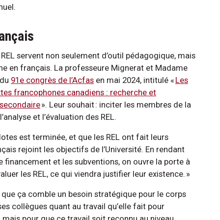
nuel.
rançais
es REL servent non seulement d’outil pédagogique, mais
rche en français. La professeure Mignerat et Madame
 du
91e congrès de l’Acfas
en mai 2024, intitulé «
Les
xtes francophones canadiens : recherche et
tsecondaire
». Leur souhait : inciter les membres de la
analyse et l’évaluation des REL.
otes est terminée, et que les REL ont fait leurs
is rejoint les objectifs de l’Université. En rendant
financement et les subventions, on ouvre la porte à
luer les REL, ce qui viendra justifier leur existence. »
t que ça comble un besoin stratégique pour le corps
ses collègues quant au travail qu’elle fait pour
 mais pour que ce travail soit reconnu au niveau