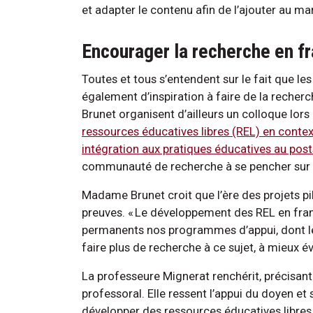
et adapter le contenu afin de l’ajouter au ma
Encourager la recherche en f
Toutes et tous s’entendent sur le fait que l
également d’inspiration à faire de la reche
Brunet organisent d’ailleurs un colloque lors
ressources éducatives libres (REL) en conte
intégration aux pratiques éducatives au pos
communauté de recherche à se pencher sur l’
Madame Brunet croit que l’ère des projets pil
preuves. « Le développement des REL en frança
permanents nos programmes d’appui, dont le 
faire plus de recherche à ce sujet, à mieux éva
La professeure Mignerat renchérit, précisan
professoral. Elle ressent l’appui du doyen et 
développer des ressources éducatives libres,