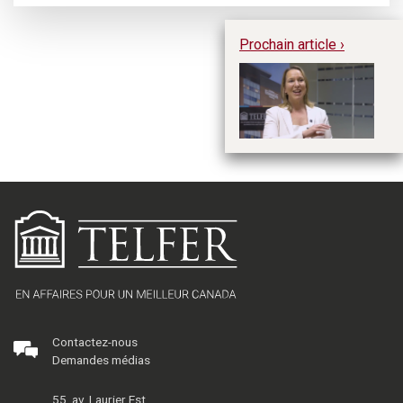
Prochain article ›
Le
- 
Tr
Contactez-nous
Demandes médias
55, av. Laurier Est