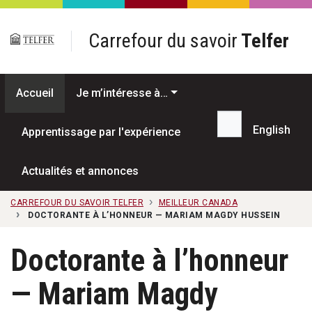
Passer au contenu principal
Carrefour du savoir
Telfer
Accueil
Je m’intéresse à…
English
Apprentissage par l'expérience
Recherche...
Actualités et annonces
CARREFOUR DU SAVOIR TELFER
MEILLEUR CANADA
DOCTORANTE À L’HONNEUR — MARIAM MAGDY HUSSEIN
Doctorante à l’honneur
— Mariam Magdy