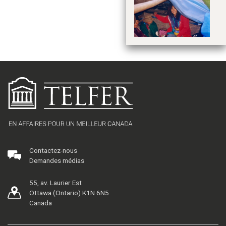
re
le
av
M
Contactez-nous
Demandes médias
55, av. Laurier Est
Ottawa (Ontario) K1N 6N5
Canada