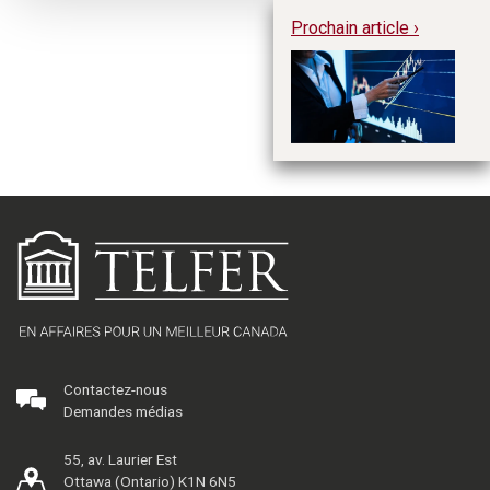
Prochain article ›
Év
in
no
an
Contactez-nous
Demandes médias
55, av. Laurier Est
Ottawa (Ontario) K1N 6N5