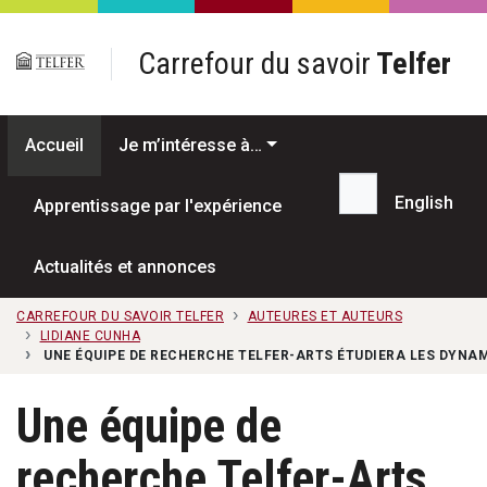
Passer au contenu principal
Carrefour du savoir
Telfer
Accueil
Je m’intéresse à…
English
Apprentissage par l'expérience
Recherche...
Actualités et annonces
CARREFOUR DU SAVOIR TELFER
AUTEURES ET AUTEURS
LIDIANE CUNHA
UNE ÉQUIPE DE RECHERCHE TELFER-ARTS ÉTUDIERA LES DYNAM
Une équipe de
recherche Telfer-Arts