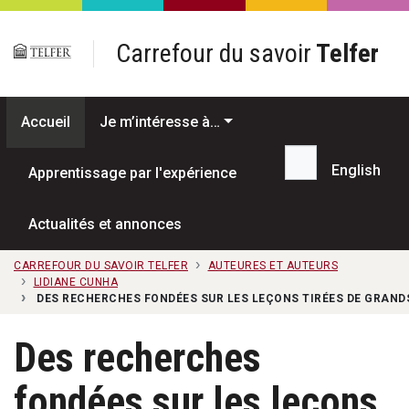
Passer au contenu principal
Carrefour du savoir
Telfer
Accueil
Je m’intéresse à…
English
Apprentissage par l'expérience
Recherche...
Actualités et annonces
CARREFOUR DU SAVOIR TELFER
AUTEURES ET AUTEURS
LIDIANE CUNHA
DES RECHERCHES FONDÉES SUR LES LEÇONS TIRÉES DE GRAN
Des recherches
fondées sur les leçons