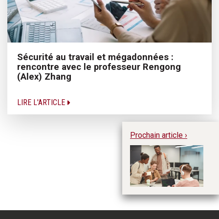
Sécurité au travail et mégadonnées :
rencontre avec le professeur Rengong
(Alex) Zhang
LIRE L'ARTICLE
Prochain article ›
Un
Ar
in
so