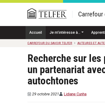
Passer au contenu principal
Carrefour 
Accueil
Je m’intéresse à…
Apprent
CARREFOUR DU SAVOIR TELFER
AUTEURES ET AUT
Recherche sur les 
un partenariat av
autochtones
29 octobre 2021
Lidiane Cunha