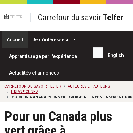
Passer au contenu principal
Carrefour du savoir
Telfer
Accueil
Je m’intéresse à…
English
Apprentissage par l'expérience
Recherche...
Actualités et annonces
CARREFOUR DU SAVOIR TELFER
AUTEURES ET AUTEURS
LIDIANE CUNHA
POUR UN CANADA PLUS VERT GRÂCE À L’INVESTISSEMENT DURA
Pour un Canada plus
vert grâce à