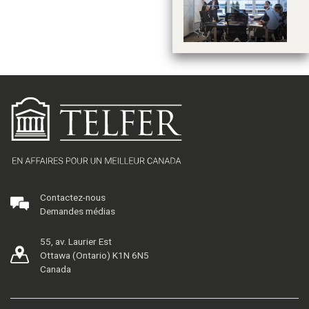
ma
co
Contactez-nous
Demandes médias
55, av. Laurier Est
Ottawa (Ontario) K1N 6N5
Canada