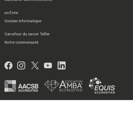
uoZone
Soutien informatique
Carrefour du savoir Telfer
Notre communauté
Facebook
Instagram
Twitter
YouTube
LinkedIn
© 2026 École de gestion Telfer, Université d'Ottawa
Politiques
|
Urgences