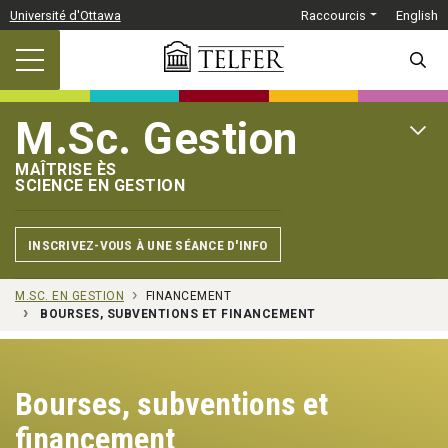
Passer au contenu principal
Université d'Ottawa
Raccourcis
English
SEARC
M.Sc. Gestion
OPEN 
MAÎTRISE ÈS
SCIENCE EN GESTION
INSCRIVEZ-VOUS À UNE SÉANCE D'INFO
M.SC. EN GESTION
FINANCEMENT
BOURSES, SUBVENTIONS ET FINANCEMENT
Bourses, subventions et
financement