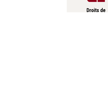
Droits de
scolarité e
financemen