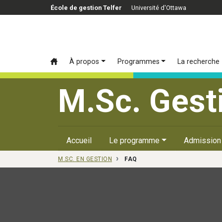
Passer au contenu principal
École de gestion Telfer
Université d'Ottawa
À propos
Programmes
La recherche
M.Sc. Gest
Accueil
Le programme
Admission
M.SC. EN GESTION
FAQ