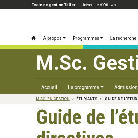
Passer au contenu principal
École de gestion Telfer
Université d'Ottawa
À propos
Programmes
La recherche
M.Sc. Gest
Accueil
Le programme
Admission
M.SC. EN GESTION
ÉTUDIANTS
GUIDE DE L’ÉTU
Guide de l’ét