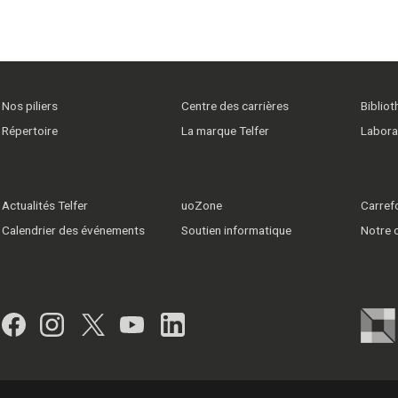
Nos piliers
Centre des carrières
Biblio
Répertoire
La marque Telfer
Labora
Actualités Telfer
uoZone
Carrefo
Calendrier des événements
Soutien informatique
Notre
Facebook
Instagram
Twitter
YouTube
LinkedIn