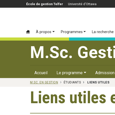
Passer au contenu principal
École de gestion Telfer
Université d'Ottawa
À propos
Programmes
La recherche
M.Sc. Gest
Accueil
Le programme
Admission
M.SC. EN GESTION
ÉTUDIANTS
LIENS UTILES
Liens utiles 