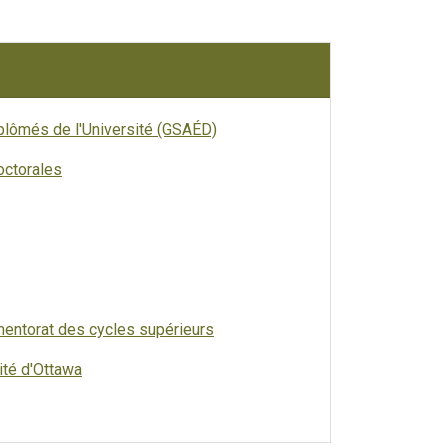
plômés de l'Université (GSAÉD)
octorales
mentorat des cycles supérieurs
ité d'Ottawa