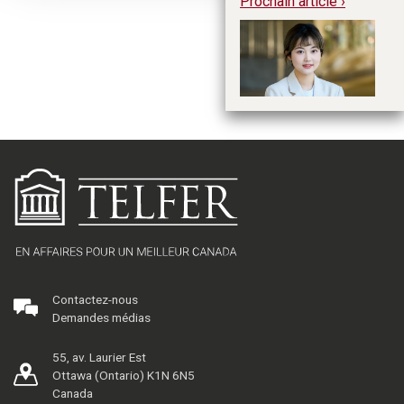
Prochain article ›
Do
Contactez-nous
Demandes médias
55, av. Laurier Est
Ottawa (Ontario) K1N 6N5
Canada