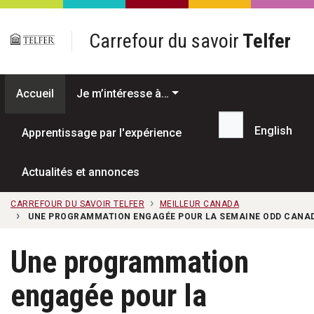
Passer au contenu principal
Carrefour du savoir
Telfer
Accueil
Je m’intéresse à…
English
Apprentissage par l'expérience
Recherche...
Actualités et annonces
CARREFOUR DU SAVOIR TELFER
MEILLEUR CANADA
UNE PROGRAMMATION ENGAGÉE POUR LA SEMAINE ODD CANA
Une programmation
engagée pour la