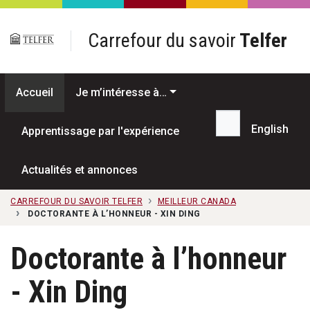
Passer au contenu principal
Carrefour du savoir
Telfer
Accueil
Je m’intéresse à…
English
Apprentissage par l'expérience
Recherche...
Actualités et annonces
CARREFOUR DU SAVOIR TELFER
MEILLEUR CANADA
DOCTORANTE À L’HONNEUR - XIN DING
Doctorante à l’honneur
- Xin Ding