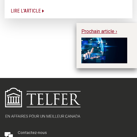
LIRE L'ARTICLE
Prochain article ›
Le
fa
vi
no
Contactez-nous