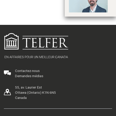
C
Contactez-nous
Demandes médias
55, av. Laurier Est
Ottawa (Ontario) K1N 6N5
Canada