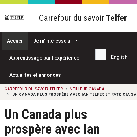
Passer au contenu principal
Carrefour du savoir
Telfer
Accueil
Je m’intéresse à…
English
Apprentissage par l'expérience
Recherche...
Actualités et annonces
CARREFOUR DU SAVOIR TELFER
MEILLEUR CANADA
UN CANADA PLUS PROSPÈRE AVEC IAN TELFER ET PATRICIA SAP
Un Canada plus
prospère avec Ian