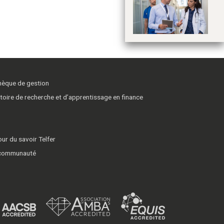
do
à 
thèque de gestion
toire de recherche et d’apprentissage en finance
ur du savoir Telfer
 communauté