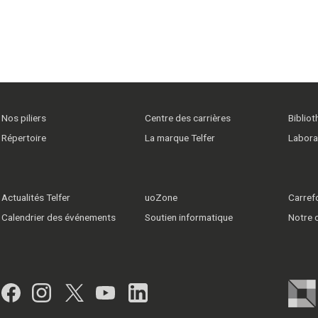
Nos piliers
Centre des carrières
Biblio
Répertoire
La marque Telfer
Labora
Actualités Telfer
uoZone
Carrefo
Calendrier des événements
Soutien informatique
Notre
Facebook
Instagram
Twitter
YouTube
LinkedIn