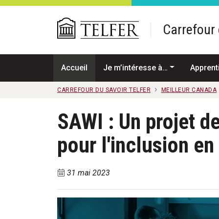
Passer au contenu principal
Carrefour 
Accueil
Je m’intéresse à…
Apprent
CARREFOUR DU SAVOIR TELFER
MEILLEUR CANADA
SAWI : Un projet d
pour l'inclusion en 
31 mai 2023