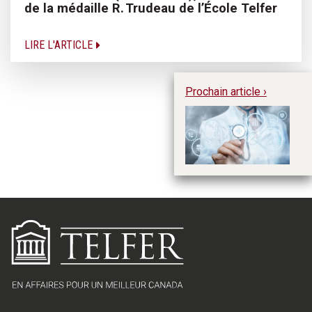
de la médaille R. Trudeau de l’École Telfer
LIRE L'ARTICLE
Prochain article ›
In
so
et
no