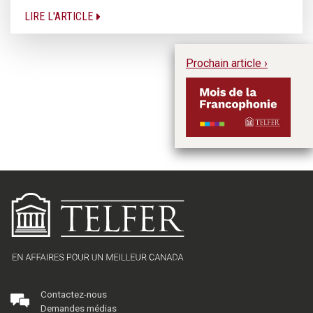
LIRE L'ARTICLE
Prochain article ›
Le
Contactez-nous
Demandes médias