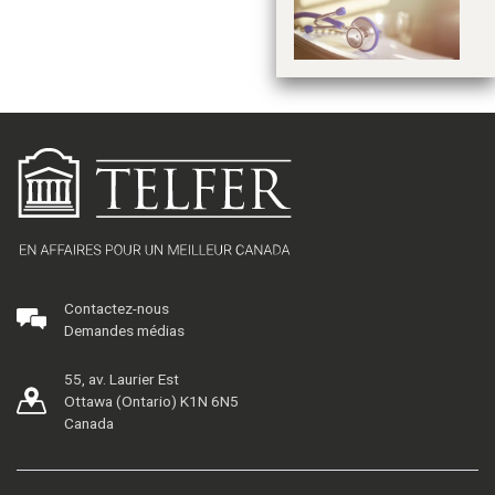
a
Contactez-nous
Demandes médias
55, av. Laurier Est
Ottawa (Ontario) K1N 6N5
Canada