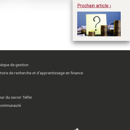
Prochain article ›
À 
bu
po
fa
thèque de gestion
toire de recherche et d’apprentissage en finance
ur du savoir Telfer
 communauté