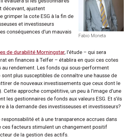
 évaluera si les gestionnaires
t décevant, ajustent
e grimper la cote ESG à la fin de
isseuses et investisseurs
t les conséquences d’un mauvais
Fabio Moneta
es de durabilité Morningstar
, l’étude – qui sera
at en finances à Telfer – établira en quoi ces cotes
es au rendement. Les fonds qui sous-performent
) sont plus susceptibles de connaître une hausse de
 attirer de nouveaux investissements que ceux dont le
). Cette approche compétitive, un peu à l’image d’une
nt les gestionnaires de fonds aux valeurs ESG. Et s’ils
re à la demande des investisseuses et investisseurs?
e responsabilité et à une transparence accrues dans
 ces facteurs stimulent un changement positif
cteur de la gestion des actifs.