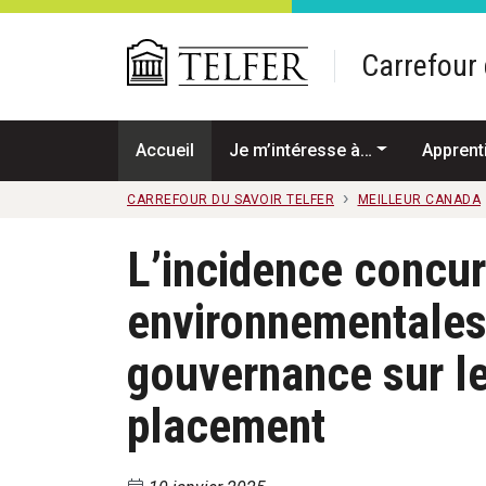
Passer au contenu principal
Carrefour 
Accueil
Je m’intéresse à…
Apprent
CARREFOUR DU SAVOIR TELFER
MEILLEUR CANADA
L’incidence concur
environnementales,
gouvernance sur l
placement