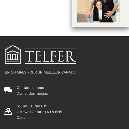
#M
tr
or
au
Contactez-nous
Demandes médias
55, av. Laurier Est
Ottawa (Ontario) K1N 6N5
Canada