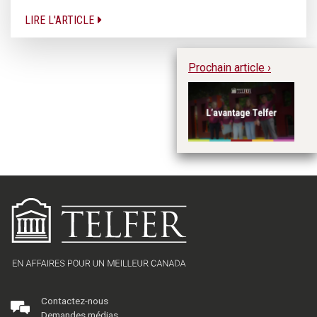
LIRE L'ARTICLE
Prochain article ›
Al
ex
Contactez-nous
Demandes médias