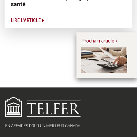
santé
LIRE L'ARTICLE
Prochain article ›
L’
or
go
av
N