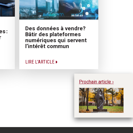
Des données à vendre?
es :
Bâtir des plateformes
r
numériques qui servent
l’intérêt commun
LIRE L'ARTICLE
Prochain article ›
Un
la
ét