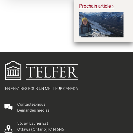
Prochain article ›
Do
Li
Contactez-nous
Demandes médias
55, av. Laurier Est
Ottawa (Ontario) K1N 6N5