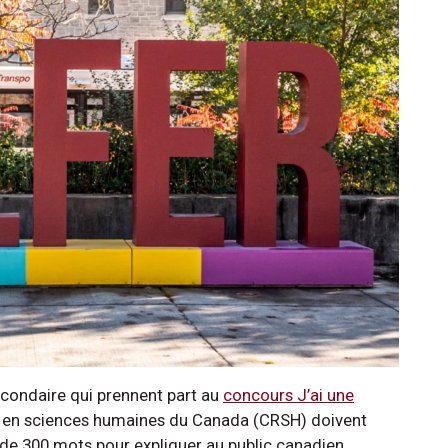
econdaire qui prennent part au
concours J’ai une
 en sciences humaines du Canada (CRSH) doivent
 de 300 mots pour expliquer au public canadien