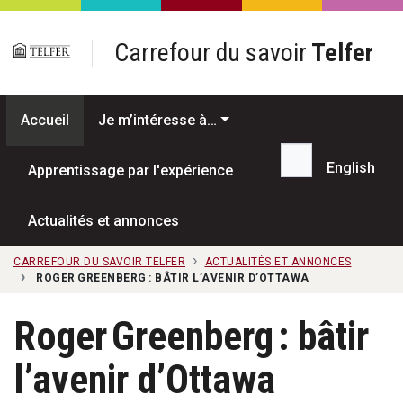
Passer au contenu principal
Carrefour du savoir
Telfer
Accueil
Je m’intéresse à…
English
Apprentissage par l'expérience
Recherche...
Actualités et annonces
CARREFOUR DU SAVOIR TELFER
ACTUALITÉS ET ANNONCES
ROGER GREENBERG : BÂTIR L’AVENIR D’OTTAWA
Roger Greenberg : bâtir
l’avenir d’Ottawa