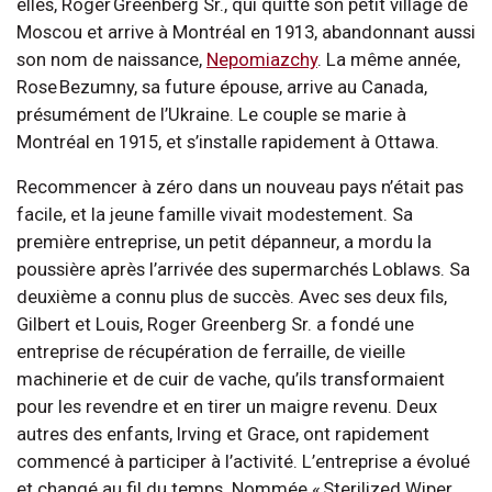
elles, Roger Greenberg Sr., qui quitte son petit village de
Moscou et arrive à Montréal en 1913, abandonnant aussi
son nom de naissance,
Nepomiazchy
. La même année,
Rose Bezumny, sa future épouse, arrive au Canada,
présumément de l’Ukraine. Le couple se marie à
Montréal en 1915, et s’installe rapidement à Ottawa.
Recommencer à zéro dans un nouveau pays n’était pas
facile, et la jeune famille vivait modestement. Sa
première entreprise, un petit dépanneur, a mordu la
poussière après l’arrivée des supermarchés Loblaws. Sa
deuxième a connu plus de succès. Avec ses deux fils,
Gilbert et Louis, Roger Greenberg Sr. a fondé une
entreprise de récupération de ferraille, de vieille
machinerie et de cuir de vache, qu’ils transformaient
pour les revendre et en tirer un maigre revenu. Deux
autres des enfants, Irving et Grace, ont rapidement
commencé à participer à l’activité. L’entreprise a évolué
et changé au fil du temps. Nommée « Sterilized Wiper,