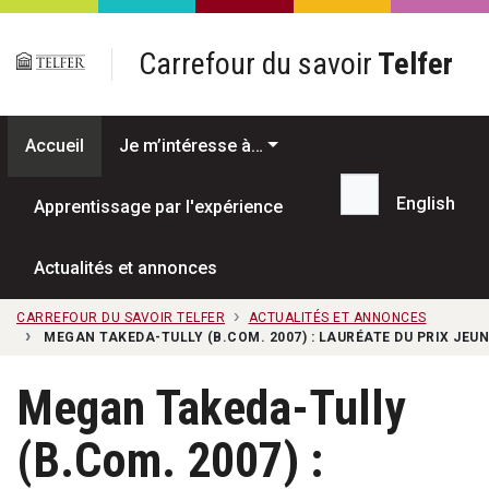
Passer au contenu principal
Carrefour du savoir
Telfer
Accueil
Je m’intéresse à…
English
Apprentissage par l'expérience
Recherche...
Actualités et annonces
CARREFOUR DU SAVOIR TELFER
ACTUALITÉS ET ANNONCES
MEGAN TAKEDA-TULLY (B.COM. 2007) : LAURÉATE DU PRIX JEUN
Megan Takeda-Tully
(B.Com. 2007) :