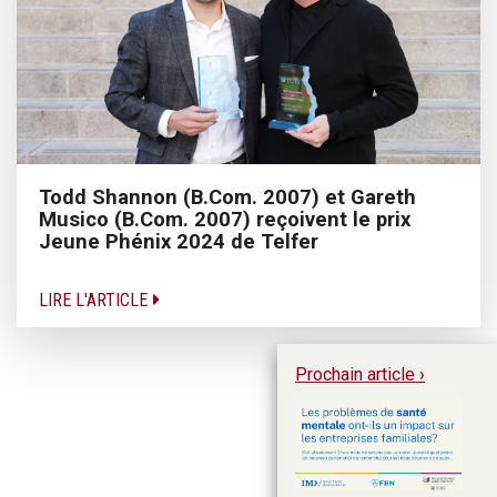
Todd Shannon (B.Com. 2007) et Gareth
Musico (B.Com. 2007) reçoivent le prix
Jeune Phénix 2024 de Telfer
LIRE L'ARTICLE
Prochain article ›
Un
in
ré
sa
en