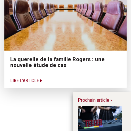
La querelle de la famille Rogers : une
nouvelle étude de cas
LIRE L'ARTICLE
Prochain article ›
La
l’
12