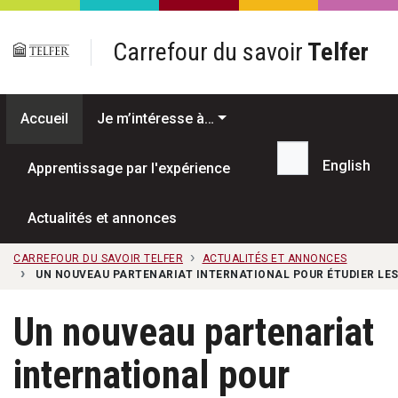
Passer au contenu principal
Carrefour du savoir
Telfer
Accueil
Je m’intéresse à…
English
Apprentissage par l'expérience
Recherche...
Actualités et annonces
CARREFOUR DU SAVOIR TELFER
ACTUALITÉS ET ANNONCES
UN NOUVEAU PARTENARIAT INTERNATIONAL POUR ÉTUDIER LES
Un nouveau partenariat
international pour