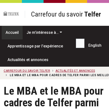
Passer au contenu principal
Carrefour du savoir
Telfer
Accueil
Je m’intéresse à…
English
Apprentissage par l'expérience
Recherche...
Actualités et annonces
CARREFOUR DU SAVOIR TELFER
ACTUALITÉS ET ANNONCES
LE MBA ET LE MBA POUR CADRES DE TELFER PARMI LES MEILL
Le MBA et le MBA pour
cadres de Telfer parmi