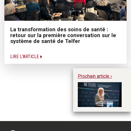
La transformation des soins de santé :
retour sur la première conversation sur le
système de santé de Telfer
LIRE L'ARTICLE
Prochain article ›
Pa
pa
fa
d